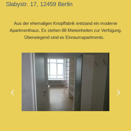
Slabystr. 17, 12459 Berlin
Aus der ehemaligen Knopffabrik entstand ein moderne
Apartmenthaus. Es stehen 88 Mieteinheiten zur Verfügung.
Überwiegend sind es Einraumapartments.